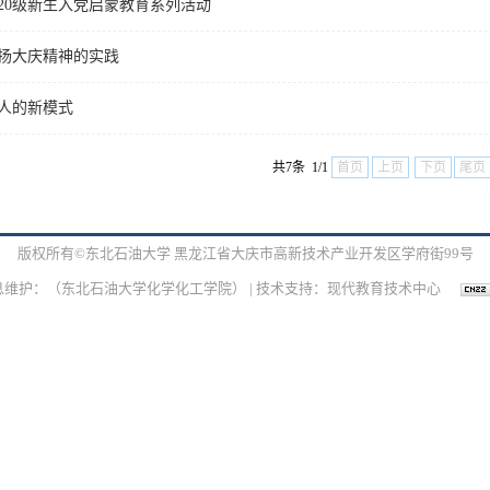
020级新生入党启蒙教育系列活动
扬大庆精神的实践
人的新模式
共7条 1/1
首页
上页
下页
尾页
版权所有©东北石油大学 黑龙江省大庆市高新技术产业开发区学府街99号
息维护：（东北石油大学化学化工学院） | 技术支持：现代教育技术中心